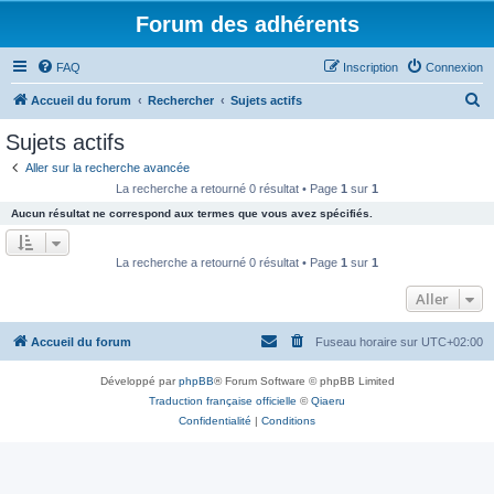
Forum des adhérents
FAQ
Inscription
Connexion
R
Accueil du forum
Rechercher
Sujets actifs
e
Sujets actifs
c
Aller sur la recherche avancée
h
La recherche a retourné 0 résultat • Page
1
sur
1
e
Aucun résultat ne correspond aux termes que vous avez spécifiés.
r
c
La recherche a retourné 0 résultat • Page
1
sur
1
h
Aller
e
r
Accueil du forum
Fuseau horaire sur
UTC+02:00
Développé par
phpBB
® Forum Software © phpBB Limited
Traduction française officielle
©
Qiaeru
Confidentialité
|
Conditions