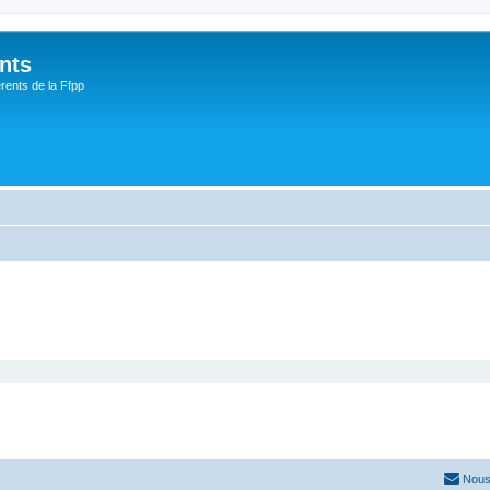
nts
rents de la Ffpp
Nous