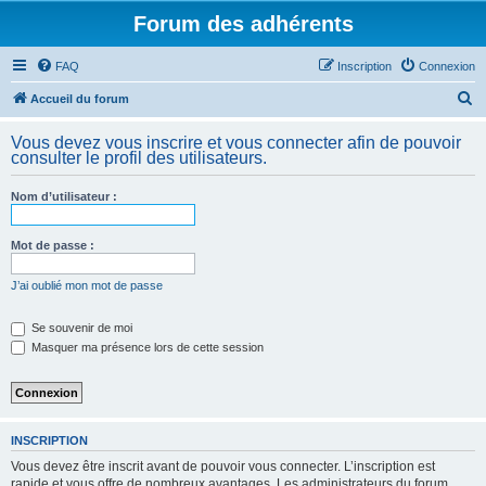
Forum des adhérents
FAQ
Inscription
Connexion
R
Accueil du forum
e
Vous devez vous inscrire et vous connecter afin de pouvoir
c
consulter le profil des utilisateurs.
h
Nom d’utilisateur :
e
r
Mot de passe :
c
h
J’ai oublié mon mot de passe
e
Se souvenir de moi
r
Masquer ma présence lors de cette session
INSCRIPTION
Vous devez être inscrit avant de pouvoir vous connecter. L’inscription est
rapide et vous offre de nombreux avantages. Les administrateurs du forum