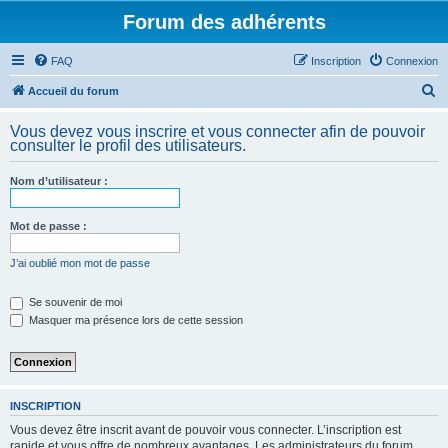
Forum des adhérents
FAQ
Inscription
Connexion
R
Accueil du forum
e
Vous devez vous inscrire et vous connecter afin de pouvoir
c
consulter le profil des utilisateurs.
h
Nom d’utilisateur :
e
r
Mot de passe :
c
h
J’ai oublié mon mot de passe
e
Se souvenir de moi
r
Masquer ma présence lors de cette session
INSCRIPTION
Vous devez être inscrit avant de pouvoir vous connecter. L’inscription est
rapide et vous offre de nombreux avantages. Les administrateurs du forum