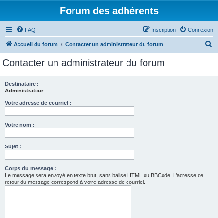
Forum des adhérents
FAQ
Inscription
Connexion
R
Accueil du forum
Contacter un administrateur du forum
e
Contacter un administrateur du forum
c
h
Destinataire :
Administrateur
e
r
Votre adresse de courriel :
c
Votre nom :
h
e
Sujet :
r
Corps du message :
Le message sera envoyé en texte brut, sans balise HTML ou BBCode. L’adresse de
retour du message correspond à votre adresse de courriel.