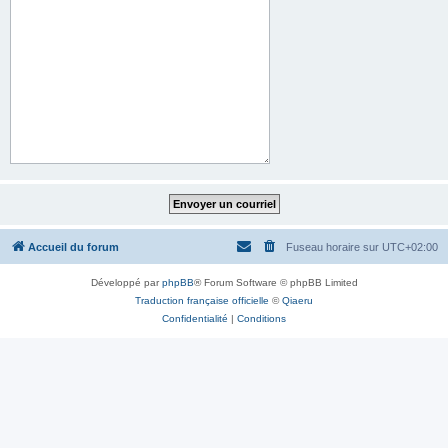
Accueil du forum
Fuseau horaire sur
UTC+02:00
Développé par
phpBB
® Forum Software © phpBB Limited
Traduction française officielle
©
Qiaeru
Confidentialité
|
Conditions