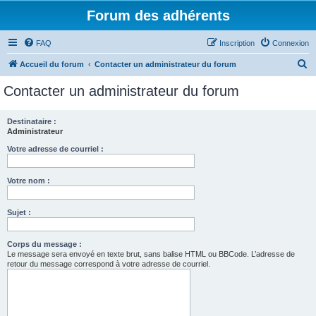
Forum des adhérents
FAQ
Inscription
Connexion
R
Accueil du forum
Contacter un administrateur du forum
e
Contacter un administrateur du forum
c
h
Destinataire :
Administrateur
e
r
Votre adresse de courriel :
c
Votre nom :
h
e
Sujet :
r
Corps du message :
Le message sera envoyé en texte brut, sans balise HTML ou BBCode. L’adresse de
retour du message correspond à votre adresse de courriel.