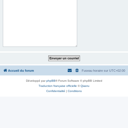
Accueil du forum
Fuseau horaire sur
UTC+02:00
Développé par
phpBB
® Forum Software © phpBB Limited
Traduction française officielle
©
Qiaeru
Confidentialité
|
Conditions