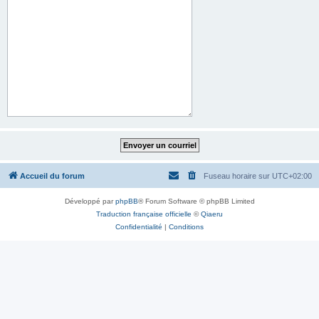
Accueil du forum
Fuseau horaire sur
UTC+02:00
Développé par
phpBB
® Forum Software © phpBB Limited
Traduction française officielle
©
Qiaeru
Confidentialité
|
Conditions