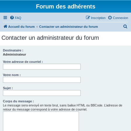
Forum des adhérents
FAQ
Inscription
Connexion
R
Accueil du forum
Contacter un administrateur du forum
e
Contacter un administrateur du forum
c
h
Destinataire :
Administrateur
e
r
Votre adresse de courriel :
c
Votre nom :
h
e
Sujet :
r
Corps du message :
Le message sera envoyé en texte brut, sans balise HTML ou BBCode. L’adresse de
retour du message correspond à votre adresse de courriel.