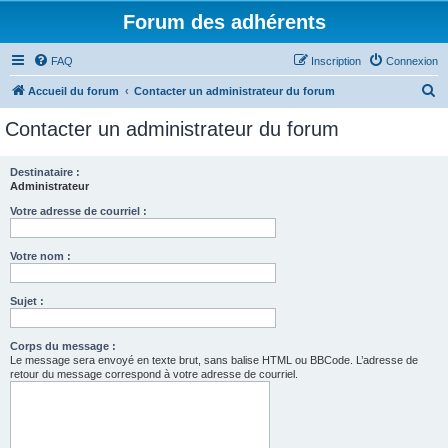
Forum des adhérents
FAQ
Inscription
Connexion
R
Accueil du forum
Contacter un administrateur du forum
e
Contacter un administrateur du forum
c
h
Destinataire :
Administrateur
e
r
Votre adresse de courriel :
c
Votre nom :
h
e
Sujet :
r
Corps du message :
Le message sera envoyé en texte brut, sans balise HTML ou BBCode. L’adresse de
retour du message correspond à votre adresse de courriel.