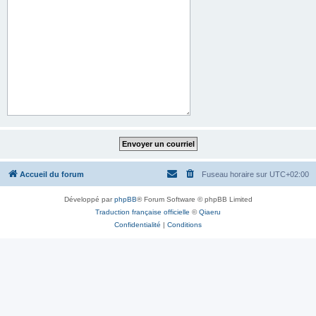
Accueil du forum
Fuseau horaire sur
UTC+02:00
Développé par
phpBB
® Forum Software © phpBB Limited
Traduction française officielle
©
Qiaeru
Confidentialité
|
Conditions