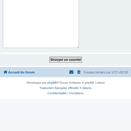
Accueil du forum
Fuseau horaire sur
UTC+02:00
Développé par
phpBB
® Forum Software © phpBB Limited
Traduction française officielle
©
Qiaeru
Confidentialité
|
Conditions