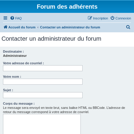
Forum des adhérents
FAQ
Inscription
Connexion
R
Accueil du forum
Contacter un administrateur du forum
e
Contacter un administrateur du forum
c
h
Destinataire :
Administrateur
e
r
Votre adresse de courriel :
c
Votre nom :
h
e
Sujet :
r
Corps du message :
Le message sera envoyé en texte brut, sans balise HTML ou BBCode. L’adresse de
retour du message correspond à votre adresse de courriel.