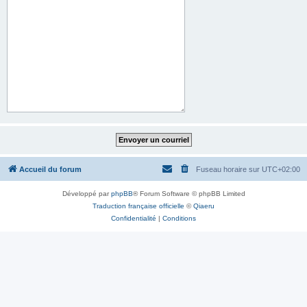
Accueil du forum
Fuseau horaire sur
UTC+02:00
Développé par
phpBB
® Forum Software © phpBB Limited
Traduction française officielle
©
Qiaeru
Confidentialité
|
Conditions