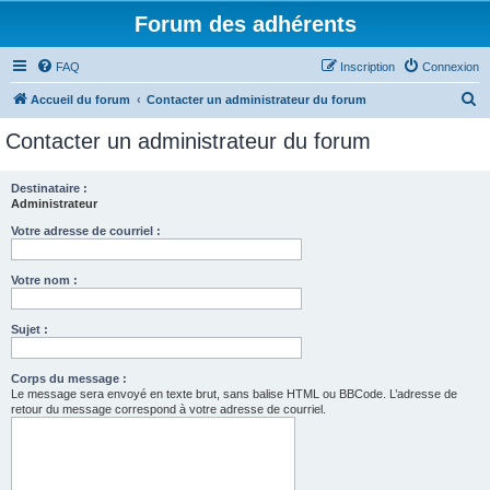
Forum des adhérents
FAQ
Inscription
Connexion
R
Accueil du forum
Contacter un administrateur du forum
e
Contacter un administrateur du forum
c
h
Destinataire :
Administrateur
e
r
Votre adresse de courriel :
c
Votre nom :
h
e
Sujet :
r
Corps du message :
Le message sera envoyé en texte brut, sans balise HTML ou BBCode. L’adresse de
retour du message correspond à votre adresse de courriel.