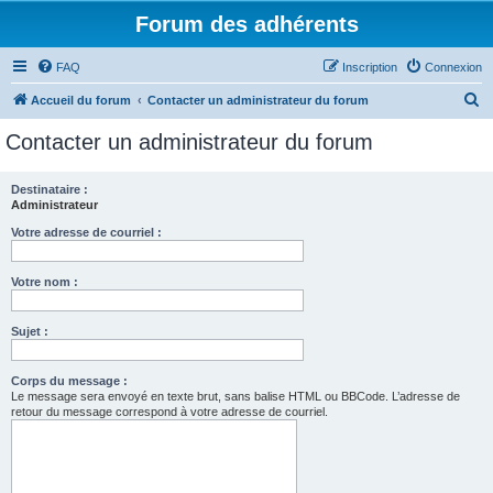
Forum des adhérents
FAQ
Inscription
Connexion
R
Accueil du forum
Contacter un administrateur du forum
e
Contacter un administrateur du forum
c
h
Destinataire :
Administrateur
e
r
Votre adresse de courriel :
c
Votre nom :
h
e
Sujet :
r
Corps du message :
Le message sera envoyé en texte brut, sans balise HTML ou BBCode. L’adresse de
retour du message correspond à votre adresse de courriel.