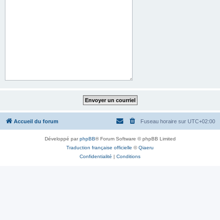
Accueil du forum
Fuseau horaire sur
UTC+02:00
Développé par
phpBB
® Forum Software © phpBB Limited
Traduction française officielle
©
Qiaeru
Confidentialité
|
Conditions