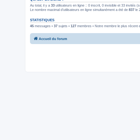
Au total, il y a
33
utilisateurs en ligne :: 0 inscrit, 0 invisible et 33 invités
Le nombre maximal d’utilisateurs en ligne simultanément a été de
837
le 
STATISTIQUES
45
messages •
37
sujets •
127
membres • Notre membre le plus récent 
Accueil du forum