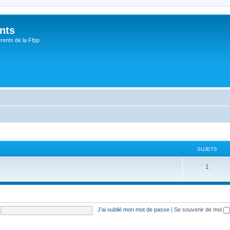
nts
rents de la Ffpp
SUJETS
1
J’ai oublié mon mot de passe
|
Se souvenir de moi