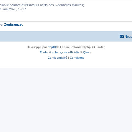
 (selon le nombre d’utilisateurs actifs des 5 dernières minutes)
20 mai 2026, 19:27
est
Zenitramzed
Nous
Développé par
phpBB
® Forum Software © phpBB Limited
Traduction française officielle
©
Qiaeru
Confidentialité
|
Conditions