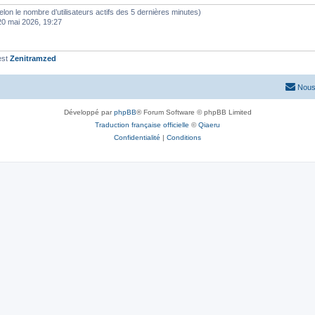
 (selon le nombre d’utilisateurs actifs des 5 dernières minutes)
20 mai 2026, 19:27
est
Zenitramzed
Nous
Développé par
phpBB
® Forum Software © phpBB Limited
Traduction française officielle
©
Qiaeru
Confidentialité
|
Conditions