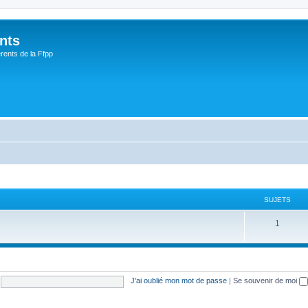
nts
rents de la Ffpp
SUJETS
1
J’ai oublié mon mot de passe
|
Se souvenir de moi