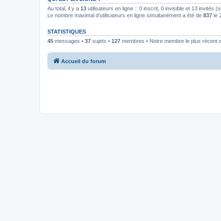
Au total, il y a
13
utilisateurs en ligne :: 0 inscrit, 0 invisible et 13 invités
Le nombre maximal d’utilisateurs en ligne simultanément a été de
837
le 
STATISTIQUES
45
messages •
37
sujets •
127
membres • Notre membre le plus récent 
Accueil du forum