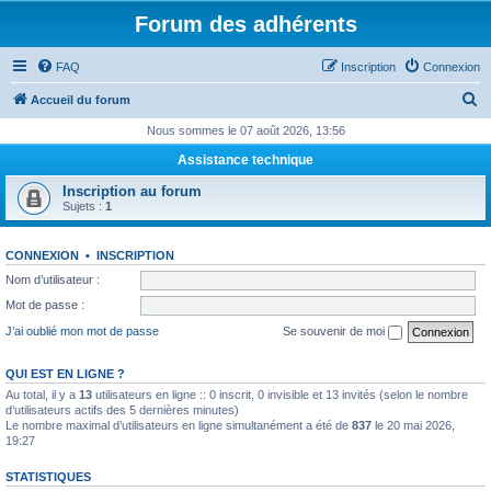
Forum des adhérents
FAQ
Inscription
Connexion
R
Accueil du forum
e
Nous sommes le 07 août 2026, 13:56
c
Assistance technique
h
Inscription au forum
e
Sujets :
1
r
CONNEXION
•
INSCRIPTION
c
Nom d’utilisateur :
h
Mot de passe :
e
J’ai oublié mon mot de passe
Se souvenir de moi
r
QUI EST EN LIGNE ?
Au total, il y a
13
utilisateurs en ligne :: 0 inscrit, 0 invisible et 13 invités (selon le nombre
d’utilisateurs actifs des 5 dernières minutes)
Le nombre maximal d’utilisateurs en ligne simultanément a été de
837
le 20 mai 2026,
19:27
STATISTIQUES