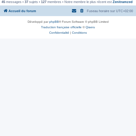
45
messages •
37
sujets •
127
membres • Notre membre le plus récent est
Zenitramzed
Accueil du forum
Fuseau horaire sur
UTC+02:00
Développé par
phpBB
® Forum Software © phpBB Limited
Traduction française officielle
©
Qiaeru
Confidentialité
|
Conditions