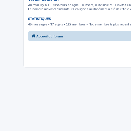
Au total, il y a
11
utilisateurs en ligne :: 0 inscrit, 0 invisible et 11 invités
Le nombre maximal d’utilisateurs en ligne simultanément a été de
837
le 
STATISTIQUES
45
messages •
37
sujets •
127
membres • Notre membre le plus récent 
Accueil du forum