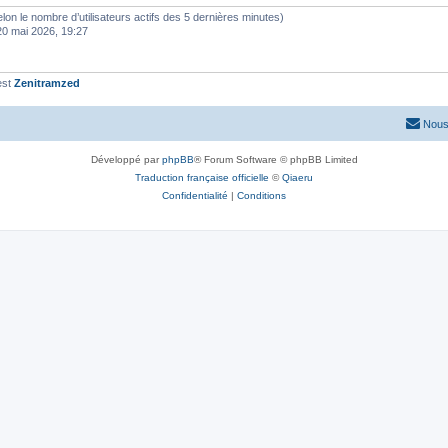
 (selon le nombre d’utilisateurs actifs des 5 dernières minutes)
20 mai 2026, 19:27
est
Zenitramzed
Nous
Développé par
phpBB
® Forum Software © phpBB Limited
Traduction française officielle
©
Qiaeru
Confidentialité
|
Conditions