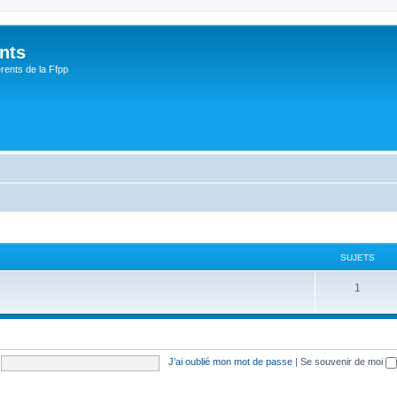
nts
rents de la Ffpp
SUJETS
1
J’ai oublié mon mot de passe
|
Se souvenir de moi