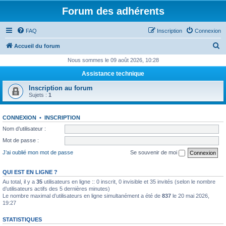
Forum des adhérents
FAQ
Inscription
Connexion
R
Accueil du forum
e
Nous sommes le 09 août 2026, 10:28
c
Assistance technique
h
Inscription au forum
e
Sujets :
1
r
CONNEXION
•
INSCRIPTION
c
Nom d’utilisateur :
h
Mot de passe :
e
J’ai oublié mon mot de passe
Se souvenir de moi
r
QUI EST EN LIGNE ?
Au total, il y a
35
utilisateurs en ligne :: 0 inscrit, 0 invisible et 35 invités (selon le nombre
d’utilisateurs actifs des 5 dernières minutes)
Le nombre maximal d’utilisateurs en ligne simultanément a été de
837
le 20 mai 2026,
19:27
STATISTIQUES