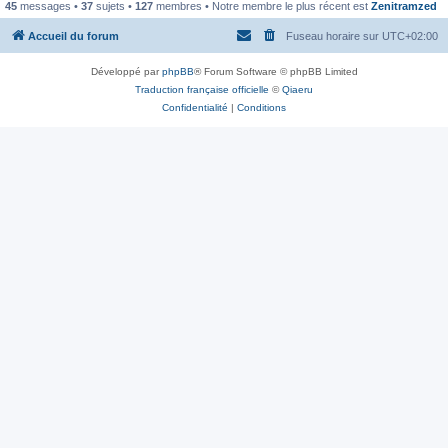
45
messages •
37
sujets •
127
membres • Notre membre le plus récent est
Zenitramzed
Accueil du forum
Fuseau horaire sur
UTC+02:00
Développé par
phpBB
® Forum Software © phpBB Limited
Traduction française officielle
©
Qiaeru
Confidentialité
|
Conditions