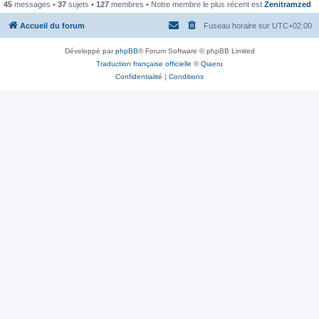
45
messages •
37
sujets •
127
membres • Notre membre le plus récent est
Zenitramzed
Accueil du forum
Fuseau horaire sur
UTC+02:00
Développé par
phpBB
® Forum Software © phpBB Limited
Traduction française officielle
©
Qiaeru
Confidentialité
|
Conditions