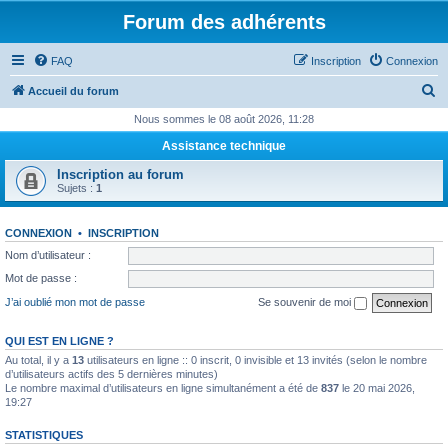
Forum des adhérents
FAQ
Inscription
Connexion
R
Accueil du forum
e
Nous sommes le 08 août 2026, 11:28
c
Assistance technique
h
Inscription au forum
e
Sujets :
1
r
CONNEXION
•
INSCRIPTION
c
Nom d’utilisateur :
h
Mot de passe :
e
J’ai oublié mon mot de passe
Se souvenir de moi
r
QUI EST EN LIGNE ?
Au total, il y a
13
utilisateurs en ligne :: 0 inscrit, 0 invisible et 13 invités (selon le nombre
d’utilisateurs actifs des 5 dernières minutes)
Le nombre maximal d’utilisateurs en ligne simultanément a été de
837
le 20 mai 2026,
19:27
STATISTIQUES