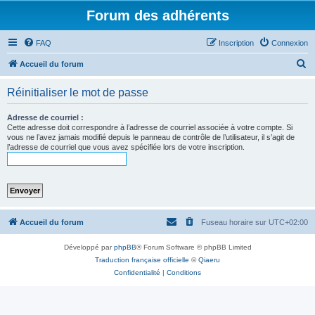
Forum des adhérents
FAQ
Inscription
Connexion
R
Accueil du forum
e
Réinitialiser le mot de passe
c
h
Adresse de courriel :
Cette adresse doit correspondre à l’adresse de courriel associée à votre compte. Si
e
vous ne l’avez jamais modifié depuis le panneau de contrôle de l’utilisateur, il s’agit de
l’adresse de courriel que vous avez spécifiée lors de votre inscription.
r
c
h
e
r
Accueil du forum
Fuseau horaire sur
UTC+02:00
Développé par
phpBB
® Forum Software © phpBB Limited
Traduction française officielle
©
Qiaeru
Confidentialité
|
Conditions