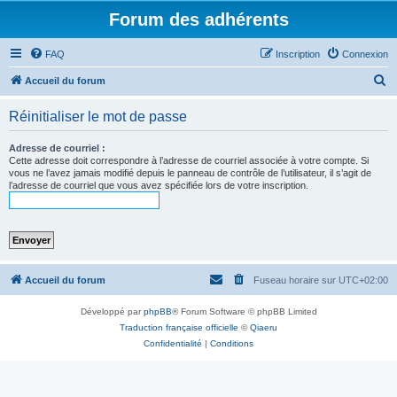
Forum des adhérents
FAQ
Inscription
Connexion
R
Accueil du forum
e
Réinitialiser le mot de passe
c
h
Adresse de courriel :
Cette adresse doit correspondre à l’adresse de courriel associée à votre compte. Si
e
vous ne l’avez jamais modifié depuis le panneau de contrôle de l’utilisateur, il s’agit de
l’adresse de courriel que vous avez spécifiée lors de votre inscription.
r
c
h
e
r
Accueil du forum
Fuseau horaire sur
UTC+02:00
Développé par
phpBB
® Forum Software © phpBB Limited
Traduction française officielle
©
Qiaeru
Confidentialité
|
Conditions