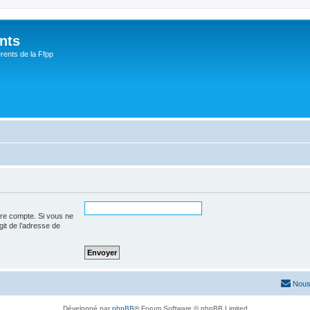
nts
rents de la Ffpp
tre compte. Si vous ne
agit de l’adresse de
Nous
Développé par
phpBB
® Forum Software © phpBB Limited