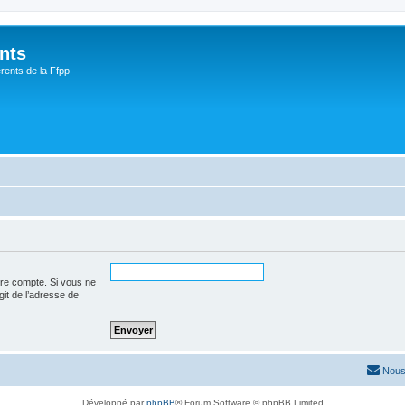
nts
rents de la Ffpp
tre compte. Si vous ne
agit de l’adresse de
Nous
Développé par
phpBB
® Forum Software © phpBB Limited