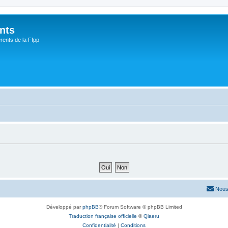
nts
rents de la Ffpp
Nous
Développé par
phpBB
® Forum Software © phpBB Limited
Traduction française officielle
©
Qiaeru
Confidentialité
|
Conditions