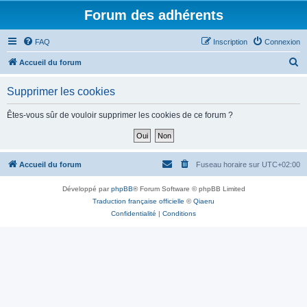
Forum des adhérents
FAQ
Inscription
Connexion
R
Accueil du forum
e
Supprimer les cookies
c
h
Êtes-vous sûr de vouloir supprimer les cookies de ce forum ?
e
r
c
Accueil du forum
Fuseau horaire sur
UTC+02:00
h
Développé par
phpBB
® Forum Software © phpBB Limited
e
Traduction française officielle
©
Qiaeru
r
Confidentialité
|
Conditions