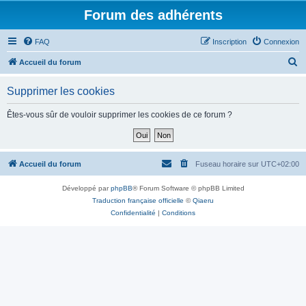
Forum des adhérents
FAQ
Inscription
Connexion
R
Accueil du forum
e
Supprimer les cookies
c
h
Êtes-vous sûr de vouloir supprimer les cookies de ce forum ?
e
r
c
Accueil du forum
Fuseau horaire sur
UTC+02:00
h
Développé par
phpBB
® Forum Software © phpBB Limited
e
Traduction française officielle
©
Qiaeru
r
Confidentialité
|
Conditions