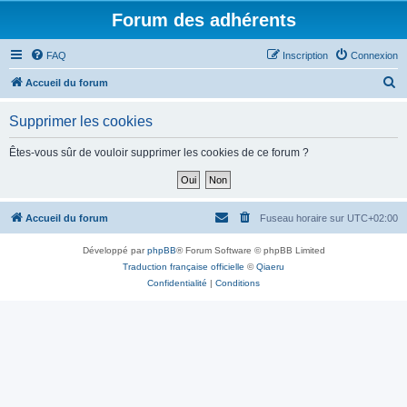
Forum des adhérents
FAQ
Inscription
Connexion
R
Accueil du forum
e
Supprimer les cookies
c
h
Êtes-vous sûr de vouloir supprimer les cookies de ce forum ?
e
r
c
Accueil du forum
Fuseau horaire sur
UTC+02:00
h
Développé par
phpBB
® Forum Software © phpBB Limited
e
Traduction française officielle
©
Qiaeru
r
Confidentialité
|
Conditions