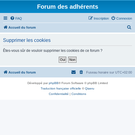
Forum des adhérents
FAQ
Inscription
Connexion
R
Accueil du forum
e
Supprimer les cookies
c
h
Êtes-vous sûr de vouloir supprimer les cookies de ce forum ?
e
r
c
Accueil du forum
Fuseau horaire sur
UTC+02:00
h
Développé par
phpBB
® Forum Software © phpBB Limited
e
Traduction française officielle
©
Qiaeru
r
Confidentialité
|
Conditions