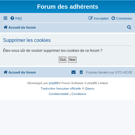
Forum des adhérents
FAQ
Inscription
Connexion
R
Accueil du forum
e
Supprimer les cookies
c
h
Êtes-vous sûr de vouloir supprimer les cookies de ce forum ?
e
r
c
Accueil du forum
Fuseau horaire sur
UTC+02:00
h
Développé par
phpBB
® Forum Software © phpBB Limited
e
Traduction française officielle
©
Qiaeru
r
Confidentialité
|
Conditions