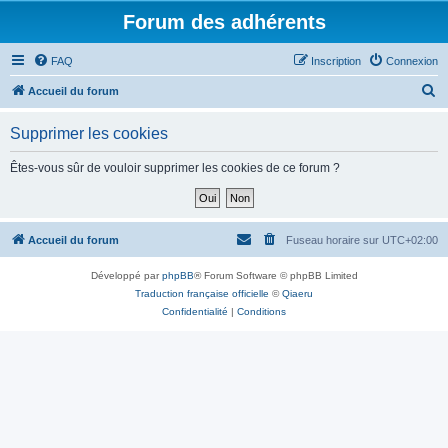
Forum des adhérents
FAQ
Inscription
Connexion
R
Accueil du forum
e
Supprimer les cookies
c
h
Êtes-vous sûr de vouloir supprimer les cookies de ce forum ?
e
r
c
Accueil du forum
Fuseau horaire sur
UTC+02:00
h
Développé par
phpBB
® Forum Software © phpBB Limited
e
Traduction française officielle
©
Qiaeru
r
Confidentialité
|
Conditions