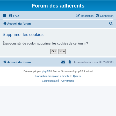
Forum des adhérents
FAQ
Inscription
Connexion
R
Accueil du forum
e
Supprimer les cookies
c
h
Êtes-vous sûr de vouloir supprimer les cookies de ce forum ?
e
r
c
Accueil du forum
Fuseau horaire sur
UTC+02:00
h
Développé par
phpBB
® Forum Software © phpBB Limited
e
Traduction française officielle
©
Qiaeru
r
Confidentialité
|
Conditions