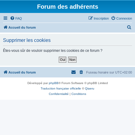
Forum des adhérents
FAQ
Inscription
Connexion
R
Accueil du forum
e
Supprimer les cookies
c
h
Êtes-vous sûr de vouloir supprimer les cookies de ce forum ?
e
r
c
Accueil du forum
Fuseau horaire sur
UTC+02:00
h
Développé par
phpBB
® Forum Software © phpBB Limited
e
Traduction française officielle
©
Qiaeru
r
Confidentialité
|
Conditions