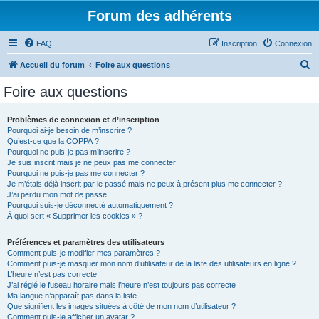
Forum des adhérents
FAQ
Inscription
Connexion
R
Accueil du forum
Foire aux questions
e
Foire aux questions
c
h
Problèmes de connexion et d’inscription
Pourquoi ai-je besoin de m’inscrire ?
e
Qu’est-ce que la COPPA ?
r
Pourquoi ne puis-je pas m’inscrire ?
Je suis inscrit mais je ne peux pas me connecter !
c
Pourquoi ne puis-je pas me connecter ?
Je m’étais déjà inscrit par le passé mais ne peux à présent plus me connecter ?!
h
J’ai perdu mon mot de passe !
e
Pourquoi suis-je déconnecté automatiquement ?
À quoi sert « Supprimer les cookies » ?
r
Préférences et paramètres des utilisateurs
Comment puis-je modifier mes paramètres ?
Comment puis-je masquer mon nom d’utilisateur de la liste des utilisateurs en ligne ?
L’heure n’est pas correcte !
J’ai réglé le fuseau horaire mais l’heure n’est toujours pas correcte !
Ma langue n’apparaît pas dans la liste !
Que signifient les images situées à côté de mon nom d’utilisateur ?
Comment puis-je afficher un avatar ?