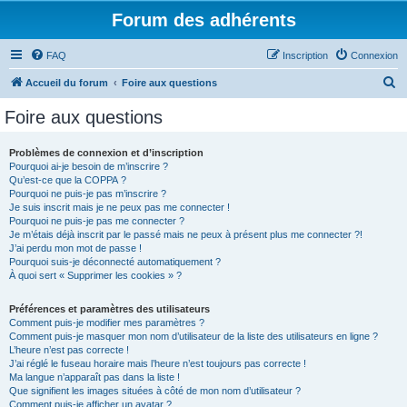
Forum des adhérents
FAQ
Inscription
Connexion
R
Accueil du forum
Foire aux questions
e
Foire aux questions
c
h
Problèmes de connexion et d’inscription
Pourquoi ai-je besoin de m’inscrire ?
e
Qu’est-ce que la COPPA ?
r
Pourquoi ne puis-je pas m’inscrire ?
Je suis inscrit mais je ne peux pas me connecter !
c
Pourquoi ne puis-je pas me connecter ?
Je m’étais déjà inscrit par le passé mais ne peux à présent plus me connecter ?!
h
J’ai perdu mon mot de passe !
e
Pourquoi suis-je déconnecté automatiquement ?
À quoi sert « Supprimer les cookies » ?
r
Préférences et paramètres des utilisateurs
Comment puis-je modifier mes paramètres ?
Comment puis-je masquer mon nom d’utilisateur de la liste des utilisateurs en ligne ?
L’heure n’est pas correcte !
J’ai réglé le fuseau horaire mais l’heure n’est toujours pas correcte !
Ma langue n’apparaît pas dans la liste !
Que signifient les images situées à côté de mon nom d’utilisateur ?
Comment puis-je afficher un avatar ?