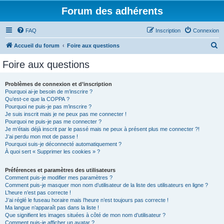
Forum des adhérents
FAQ
Inscription
Connexion
R
Accueil du forum
Foire aux questions
e
Foire aux questions
c
h
Problèmes de connexion et d’inscription
Pourquoi ai-je besoin de m’inscrire ?
e
Qu’est-ce que la COPPA ?
r
Pourquoi ne puis-je pas m’inscrire ?
Je suis inscrit mais je ne peux pas me connecter !
c
Pourquoi ne puis-je pas me connecter ?
Je m’étais déjà inscrit par le passé mais ne peux à présent plus me connecter ?!
h
J’ai perdu mon mot de passe !
e
Pourquoi suis-je déconnecté automatiquement ?
À quoi sert « Supprimer les cookies » ?
r
Préférences et paramètres des utilisateurs
Comment puis-je modifier mes paramètres ?
Comment puis-je masquer mon nom d’utilisateur de la liste des utilisateurs en ligne ?
L’heure n’est pas correcte !
J’ai réglé le fuseau horaire mais l’heure n’est toujours pas correcte !
Ma langue n’apparaît pas dans la liste !
Que signifient les images situées à côté de mon nom d’utilisateur ?
Comment puis-je afficher un avatar ?