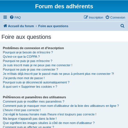
Forum des adhérents
FAQ
Inscription
Connexion
R
Accueil du forum
Foire aux questions
e
Foire aux questions
c
h
Problèmes de connexion et d’inscription
Pourquoi ai-je besoin de m’inscrire ?
e
Qu’est-ce que la COPPA ?
r
Pourquoi ne puis-je pas m’inscrire ?
Je suis inscrit mais je ne peux pas me connecter !
c
Pourquoi ne puis-je pas me connecter ?
Je m’étais déjà inscrit par le passé mais ne peux à présent plus me connecter ?!
h
J’ai perdu mon mot de passe !
e
Pourquoi suis-je déconnecté automatiquement ?
À quoi sert « Supprimer les cookies » ?
r
Préférences et paramètres des utilisateurs
Comment puis-je modifier mes paramètres ?
Comment puis-je masquer mon nom d’utilisateur de la liste des utilisateurs en ligne ?
L’heure n’est pas correcte !
J’ai réglé le fuseau horaire mais l’heure n’est toujours pas correcte !
Ma langue n’apparaît pas dans la liste !
Que signifient les images situées à côté de mon nom d’utilisateur ?
Comment puis-je afficher un avatar ?