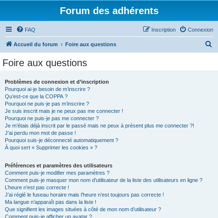
Forum des adhérents
FAQ
Inscription
Connexion
R
Accueil du forum
Foire aux questions
e
Foire aux questions
c
h
Problèmes de connexion et d’inscription
Pourquoi ai-je besoin de m’inscrire ?
e
Qu’est-ce que la COPPA ?
r
Pourquoi ne puis-je pas m’inscrire ?
Je suis inscrit mais je ne peux pas me connecter !
c
Pourquoi ne puis-je pas me connecter ?
Je m’étais déjà inscrit par le passé mais ne peux à présent plus me connecter ?!
h
J’ai perdu mon mot de passe !
e
Pourquoi suis-je déconnecté automatiquement ?
À quoi sert « Supprimer les cookies » ?
r
Préférences et paramètres des utilisateurs
Comment puis-je modifier mes paramètres ?
Comment puis-je masquer mon nom d’utilisateur de la liste des utilisateurs en ligne ?
L’heure n’est pas correcte !
J’ai réglé le fuseau horaire mais l’heure n’est toujours pas correcte !
Ma langue n’apparaît pas dans la liste !
Que signifient les images situées à côté de mon nom d’utilisateur ?
Comment puis-je afficher un avatar ?