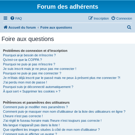
Forum des adhérents
FAQ
Inscription
Connexion
R
Accueil du forum
Foire aux questions
e
Foire aux questions
c
h
Problèmes de connexion et d’inscription
Pourquoi ai-je besoin de m’inscrire ?
e
Qu’est-ce que la COPPA ?
r
Pourquoi ne puis-je pas m’inscrire ?
Je suis inscrit mais je ne peux pas me connecter !
c
Pourquoi ne puis-je pas me connecter ?
Je m’étais déjà inscrit par le passé mais ne peux à présent plus me connecter ?!
h
J’ai perdu mon mot de passe !
e
Pourquoi suis-je déconnecté automatiquement ?
À quoi sert « Supprimer les cookies » ?
r
Préférences et paramètres des utilisateurs
Comment puis-je modifier mes paramètres ?
Comment puis-je masquer mon nom d’utilisateur de la liste des utilisateurs en ligne ?
L’heure n’est pas correcte !
J’ai réglé le fuseau horaire mais l’heure n’est toujours pas correcte !
Ma langue n’apparaît pas dans la liste !
Que signifient les images situées à côté de mon nom d’utilisateur ?
Comment puis-je afficher un avatar ?