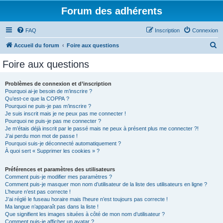
Forum des adhérents
FAQ
Inscription
Connexion
R
Accueil du forum
Foire aux questions
e
Foire aux questions
c
h
Problèmes de connexion et d’inscription
Pourquoi ai-je besoin de m’inscrire ?
e
Qu’est-ce que la COPPA ?
r
Pourquoi ne puis-je pas m’inscrire ?
Je suis inscrit mais je ne peux pas me connecter !
c
Pourquoi ne puis-je pas me connecter ?
Je m’étais déjà inscrit par le passé mais ne peux à présent plus me connecter ?!
h
J’ai perdu mon mot de passe !
e
Pourquoi suis-je déconnecté automatiquement ?
À quoi sert « Supprimer les cookies » ?
r
Préférences et paramètres des utilisateurs
Comment puis-je modifier mes paramètres ?
Comment puis-je masquer mon nom d’utilisateur de la liste des utilisateurs en ligne ?
L’heure n’est pas correcte !
J’ai réglé le fuseau horaire mais l’heure n’est toujours pas correcte !
Ma langue n’apparaît pas dans la liste !
Que signifient les images situées à côté de mon nom d’utilisateur ?
Comment puis-je afficher un avatar ?