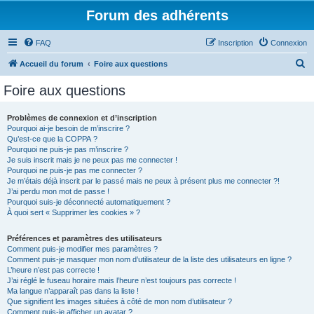
Forum des adhérents
FAQ
Inscription
Connexion
R
Accueil du forum
Foire aux questions
e
Foire aux questions
c
h
Problèmes de connexion et d’inscription
Pourquoi ai-je besoin de m’inscrire ?
e
Qu’est-ce que la COPPA ?
r
Pourquoi ne puis-je pas m’inscrire ?
Je suis inscrit mais je ne peux pas me connecter !
c
Pourquoi ne puis-je pas me connecter ?
Je m’étais déjà inscrit par le passé mais ne peux à présent plus me connecter ?!
h
J’ai perdu mon mot de passe !
e
Pourquoi suis-je déconnecté automatiquement ?
À quoi sert « Supprimer les cookies » ?
r
Préférences et paramètres des utilisateurs
Comment puis-je modifier mes paramètres ?
Comment puis-je masquer mon nom d’utilisateur de la liste des utilisateurs en ligne ?
L’heure n’est pas correcte !
J’ai réglé le fuseau horaire mais l’heure n’est toujours pas correcte !
Ma langue n’apparaît pas dans la liste !
Que signifient les images situées à côté de mon nom d’utilisateur ?
Comment puis-je afficher un avatar ?