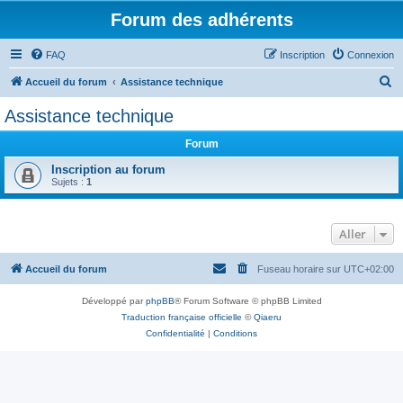
Forum des adhérents
FAQ
Inscription
Connexion
R
Accueil du forum
Assistance technique
e
Assistance technique
c
Forum
h
e
Inscription au forum
Sujets :
1
r
c
Aller
h
e
Accueil du forum
Fuseau horaire sur
UTC+02:00
r
Développé par
phpBB
® Forum Software © phpBB Limited
Traduction française officielle
©
Qiaeru
Confidentialité
|
Conditions