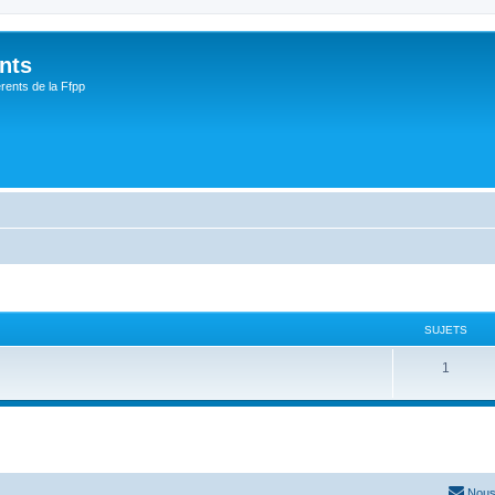
nts
rents de la Ffpp
SUJETS
1
Nous