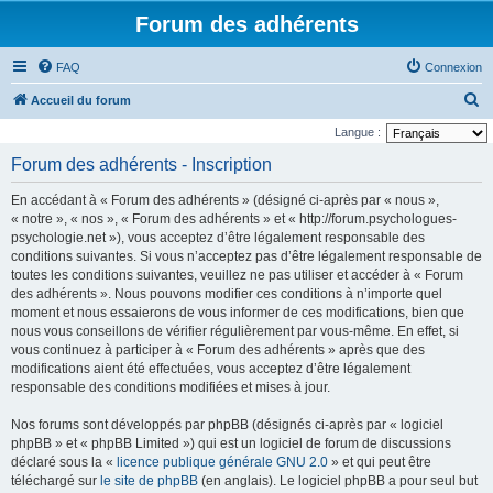
Forum des adhérents
FAQ
Connexion
R
Accueil du forum
e
Langue :
c
Forum des adhérents - Inscription
h
En accédant à « Forum des adhérents » (désigné ci-après par « nous »,
e
« notre », « nos », « Forum des adhérents » et « http://forum.psychologues-
r
psychologie.net »), vous acceptez d’être légalement responsable des
conditions suivantes. Si vous n’acceptez pas d’être légalement responsable de
c
toutes les conditions suivantes, veuillez ne pas utiliser et accéder à « Forum
h
des adhérents ». Nous pouvons modifier ces conditions à n’importe quel
e
moment et nous essaierons de vous informer de ces modifications, bien que
nous vous conseillons de vérifier régulièrement par vous-même. En effet, si
r
vous continuez à participer à « Forum des adhérents » après que des
modifications aient été effectuées, vous acceptez d’être légalement
responsable des conditions modifiées et mises à jour.
Nos forums sont développés par phpBB (désignés ci-après par « logiciel
phpBB » et « phpBB Limited ») qui est un logiciel de forum de discussions
déclaré sous la «
licence publique générale GNU 2.0
» et qui peut être
téléchargé sur
le site de phpBB
(en anglais). Le logiciel phpBB a pour seul but