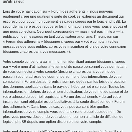
qu’utilisateur.
Lors de votre navigation sur « Forum des adhérents », nous pouvons
également créer une quatrième sorte de cookies, externes au document qui
est prévu pour couvrir uniquement les pages créées par le logiciel phpBB. La
seconde manière est de récupérer les informations que vous nous envoyez et
que nous collectons. Ceci peut correspondre — mais n’est pas limité à — la
publication de messages en tant qu’utilisateur anonyme, l’inscription sur
« Forum des adhérents » (désignée ci-après par « votre compte ») et les
messages que vous publiez après votre inscription et lors de votre connexion
(désignés ci-après par « vos messages »).
Votre compte contiendra au minimum un identifiant unique (désigné ci-après
par « votre nom d’utilisateur ») et un mot de passe personnel vous permettant
de vous connecter à votre compte (désigné ci-après par « votre mot de
passe ») et une adresse de courriel personnelle. Les informations de votre
compte sur « Forum des adhérents » sont protégées par les lois de protection
des données applicables dans le pays qui héberge notre serveur. Toutes les
informations, en-dehors de votre nom d’utilisateur, de votre mot de passe et de
votre adresse de courriel requis par « Forum des adhérents » durant votre
inscription, sont obligatoires ou facultatives, à la seule discrétion de « Forum
des adhérents ». Dans tous les cas, vous pouvez contrôler quelles
informations de votre compte vous souhaitez rendre publiques ou non. De
plus, vous pouvez décider de vous abonner ou non à la liste de diffusion du
logiciel phpBB depuis une option disponible sur votre compte.
Votre mot de passe est chiffré (par un chiffrage à sens unique) afin qu’il soit