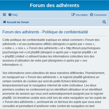
Forum des adhérents
FAQ
Inscription
Connexion
R
Accueil du forum
e
Forum des adhérents - Politique de confidentialité
c
h
Cette politique de confidentialité explique en détail comment « Forum des
adhérents » et ses partenaires affiliés (désignés ci-après par « nous »,
e
« notre », « nos », « Forum des adhérents » et « http://forum.psychologues-
r
psychologie.net ») et phpBB (désigné ci-après par « logiciel phpBB » et
« phpBB Limited ») utilisent toutes les informations collectées lors des
c
sessions d’utilisation de votre part (désignées ci-après par « vos
h
informations »).
e
Vos informations sont collectées de deux manières différentes. Premièrement,
r
en naviguant sur « Forum des adhérents », le logiciel phpBB génèrera un
certain nombre de cookies qui sont de petits fichiers téléchargés
temporairement par le navigateur internet de votre ordinateur. Les deux
premiers cookies ne contiennent qu’un identifiant utilisateur et un identifiant
anonyme de session qui vous sont automatiquement assignés par le logiciel
phpBB. Un troisième cookie sera créé lors de votre navigation sur les sujets de
« Forum des adhérents », archivant de ce fait tous les sujets que vous avez
consultés et permettant d’améliorer votre confort de navigation en tant