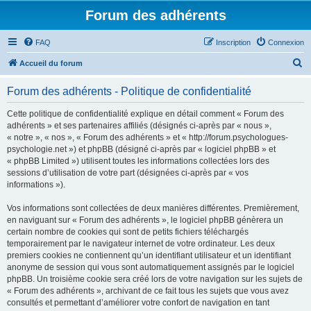
Forum des adhérents
FAQ
Inscription
Connexion
R
Accueil du forum
e
Forum des adhérents - Politique de confidentialité
c
h
Cette politique de confidentialité explique en détail comment « Forum des
adhérents » et ses partenaires affiliés (désignés ci-après par « nous »,
e
« notre », « nos », « Forum des adhérents » et « http://forum.psychologues-
r
psychologie.net ») et phpBB (désigné ci-après par « logiciel phpBB » et
« phpBB Limited ») utilisent toutes les informations collectées lors des
c
sessions d’utilisation de votre part (désignées ci-après par « vos
h
informations »).
e
Vos informations sont collectées de deux manières différentes. Premièrement,
r
en naviguant sur « Forum des adhérents », le logiciel phpBB génèrera un
certain nombre de cookies qui sont de petits fichiers téléchargés
temporairement par le navigateur internet de votre ordinateur. Les deux
premiers cookies ne contiennent qu’un identifiant utilisateur et un identifiant
anonyme de session qui vous sont automatiquement assignés par le logiciel
phpBB. Un troisième cookie sera créé lors de votre navigation sur les sujets de
« Forum des adhérents », archivant de ce fait tous les sujets que vous avez
consultés et permettant d’améliorer votre confort de navigation en tant