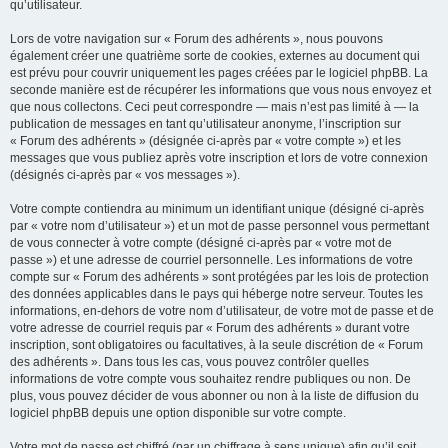
qu’utilisateur.
Lors de votre navigation sur « Forum des adhérents », nous pouvons
également créer une quatrième sorte de cookies, externes au document qui
est prévu pour couvrir uniquement les pages créées par le logiciel phpBB. La
seconde manière est de récupérer les informations que vous nous envoyez et
que nous collectons. Ceci peut correspondre — mais n’est pas limité à — la
publication de messages en tant qu’utilisateur anonyme, l’inscription sur
« Forum des adhérents » (désignée ci-après par « votre compte ») et les
messages que vous publiez après votre inscription et lors de votre connexion
(désignés ci-après par « vos messages »).
Votre compte contiendra au minimum un identifiant unique (désigné ci-après
par « votre nom d’utilisateur ») et un mot de passe personnel vous permettant
de vous connecter à votre compte (désigné ci-après par « votre mot de
passe ») et une adresse de courriel personnelle. Les informations de votre
compte sur « Forum des adhérents » sont protégées par les lois de protection
des données applicables dans le pays qui héberge notre serveur. Toutes les
informations, en-dehors de votre nom d’utilisateur, de votre mot de passe et de
votre adresse de courriel requis par « Forum des adhérents » durant votre
inscription, sont obligatoires ou facultatives, à la seule discrétion de « Forum
des adhérents ». Dans tous les cas, vous pouvez contrôler quelles
informations de votre compte vous souhaitez rendre publiques ou non. De
plus, vous pouvez décider de vous abonner ou non à la liste de diffusion du
logiciel phpBB depuis une option disponible sur votre compte.
Votre mot de passe est chiffré (par un chiffrage à sens unique) afin qu’il soit