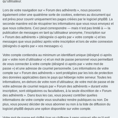
qu’utilisateur.
Lors de votre navigation sur « Forum des adhérents », nous pouvons
également créer une quatrième sorte de cookies, externes au document qui
est prévu pour couvrir uniquement les pages créées par le logiciel phpBB. La
seconde manière est de récupérer les informations que vous nous envoyez et
que nous collectons. Ceci peut correspondre — mais n’est pas limité à — la
publication de messages en tant qu’utilisateur anonyme, l’inscription sur
« Forum des adhérents » (désignée ci-après par « votre compte ») et les
messages que vous publiez après votre inscription et lors de votre connexion
(désignés ci-après par « vos messages »).
Votre compte contiendra au minimum un identifiant unique (désigné ci-après
par « votre nom d’utilisateur ») et un mot de passe personnel vous permettant
de vous connecter à votre compte (désigné ci-après par « votre mot de
passe ») et une adresse de courriel personnelle. Les informations de votre
compte sur « Forum des adhérents » sont protégées par les lois de protection
des données applicables dans le pays qui héberge notre serveur. Toutes les
informations, en-dehors de votre nom d’utilisateur, de votre mot de passe et de
votre adresse de courriel requis par « Forum des adhérents » durant votre
inscription, sont obligatoires ou facultatives, à la seule discrétion de « Forum
des adhérents ». Dans tous les cas, vous pouvez contrôler quelles
informations de votre compte vous souhaitez rendre publiques ou non. De
plus, vous pouvez décider de vous abonner ou non à la liste de diffusion du
logiciel phpBB depuis une option disponible sur votre compte.
Votre mot de passe est chiffré (par un chiffrage à sens unique) afin qu’il soit