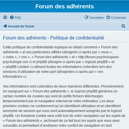
Forum des adhérents
FAQ
Inscription
Connexion
R
Accueil du forum
e
Forum des adhérents - Politique de confidentialité
c
h
Cette politique de confidentialité explique en détail comment « Forum des
adhérents » et ses partenaires affiliés (désignés ci-après par « nous »,
e
« notre », « nos », « Forum des adhérents » et « http://forum.psychologues-
r
psychologie.net ») et phpBB (désigné ci-après par « logiciel phpBB » et
« phpBB Limited ») utilisent toutes les informations collectées lors des
c
sessions d’utilisation de votre part (désignées ci-après par « vos
h
informations »).
e
Vos informations sont collectées de deux manières différentes. Premièrement,
r
en naviguant sur « Forum des adhérents », le logiciel phpBB génèrera un
certain nombre de cookies qui sont de petits fichiers téléchargés
temporairement par le navigateur internet de votre ordinateur. Les deux
premiers cookies ne contiennent qu’un identifiant utilisateur et un identifiant
anonyme de session qui vous sont automatiquement assignés par le logiciel
phpBB. Un troisième cookie sera créé lors de votre navigation sur les sujets de
« Forum des adhérents », archivant de ce fait tous les sujets que vous avez
consultés et permettant d’améliorer votre confort de navigation en tant