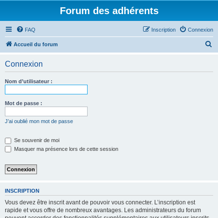
Forum des adhérents
FAQ
Inscription
Connexion
R
Accueil du forum
e
Connexion
c
h
Nom d’utilisateur :
e
r
Mot de passe :
c
J’ai oublié mon mot de passe
h
e
Se souvenir de moi
Masquer ma présence lors de cette session
r
INSCRIPTION
Vous devez être inscrit avant de pouvoir vous connecter. L’inscription est
rapide et vous offre de nombreux avantages. Les administrateurs du forum
peuvent accorder des fonctionnalités supplémentaires aux utilisateurs inscrits.