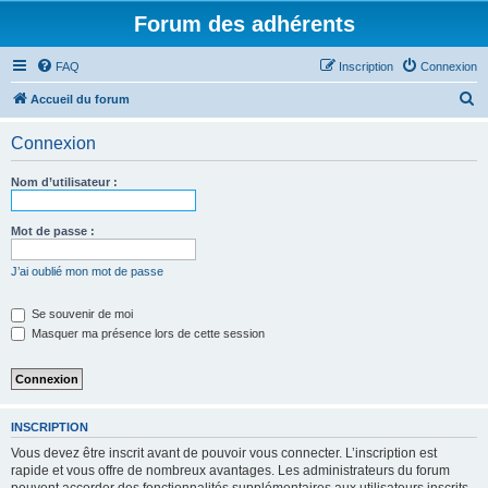
Forum des adhérents
FAQ
Inscription
Connexion
R
Accueil du forum
e
Connexion
c
h
Nom d’utilisateur :
e
r
Mot de passe :
c
J’ai oublié mon mot de passe
h
e
Se souvenir de moi
Masquer ma présence lors de cette session
r
INSCRIPTION
Vous devez être inscrit avant de pouvoir vous connecter. L’inscription est
rapide et vous offre de nombreux avantages. Les administrateurs du forum
peuvent accorder des fonctionnalités supplémentaires aux utilisateurs inscrits.