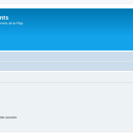
nts
rents de la Ffpp
tte session