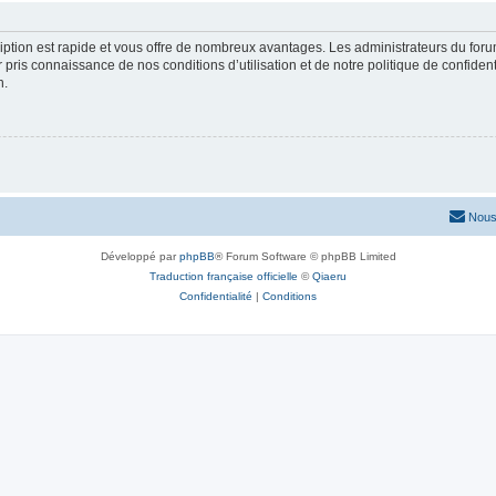
cription est rapide et vous offre de nombreux avantages. Les administrateurs du fo
ir pris connaissance de nos conditions d’utilisation et de notre politique de confide
n.
Nous
Développé par
phpBB
® Forum Software © phpBB Limited
Traduction française officielle
©
Qiaeru
Confidentialité
|
Conditions