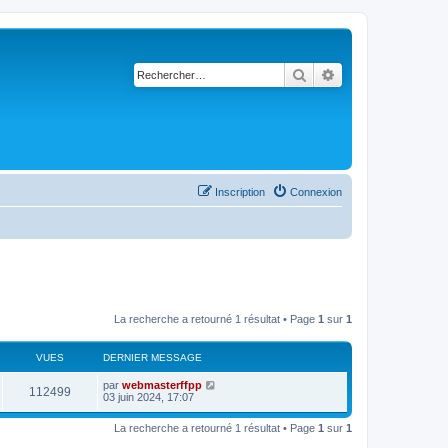
Rechercher
Recherche avancé
Inscription
Connexion
La recherche a retourné 1 résultat • Page
1
sur
1
VUES
DERNIER MESSAGE
par
webmasterffpp
112499
03 juin 2024, 17:07
La recherche a retourné 1 résultat • Page
1
sur
1