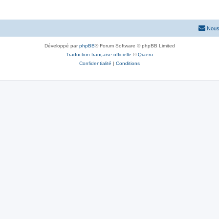
Nous
Développé par
phpBB
® Forum Software © phpBB Limited
Traduction française officielle
©
Qiaeru
Confidentialité
|
Conditions