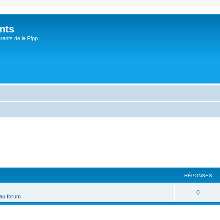
nts
rents de la Ffpp
RÉPONSES
0
 au forum