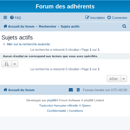
Forum des adhérents
FAQ
Inscription
Connexion
R
Accueil du forum
Rechercher
Sujets actifs
e
Sujets actifs
c
Aller sur la recherche avancée
h
La recherche a retourné 0 résultat • Page
1
sur
1
e
Aucun résultat ne correspond aux termes que vous avez spécifiés.
r
c
La recherche a retourné 0 résultat • Page
1
sur
1
h
Aller
e
r
Accueil du forum
Fuseau horaire sur
UTC+02:00
Développé par
phpBB
® Forum Software © phpBB Limited
Traduction française officielle
©
Qiaeru
Confidentialité
|
Conditions