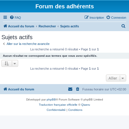
Forum des adhérents
FAQ
Inscription
Connexion
R
Accueil du forum
Rechercher
Sujets actifs
e
Sujets actifs
c
Aller sur la recherche avancée
h
La recherche a retourné 0 résultat • Page
1
sur
1
e
Aucun résultat ne correspond aux termes que vous avez spécifiés.
r
c
La recherche a retourné 0 résultat • Page
1
sur
1
h
Aller
e
r
Accueil du forum
Fuseau horaire sur
UTC+02:00
Développé par
phpBB
® Forum Software © phpBB Limited
Traduction française officielle
©
Qiaeru
Confidentialité
|
Conditions